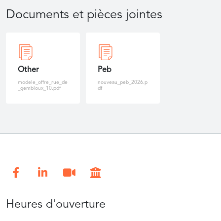
Documents et pièces jointes
Other
Peb
modele_offre_rue_de
nouveau_peb_2026.p
_gembloux_10.pdf
df
Heures d'ouverture